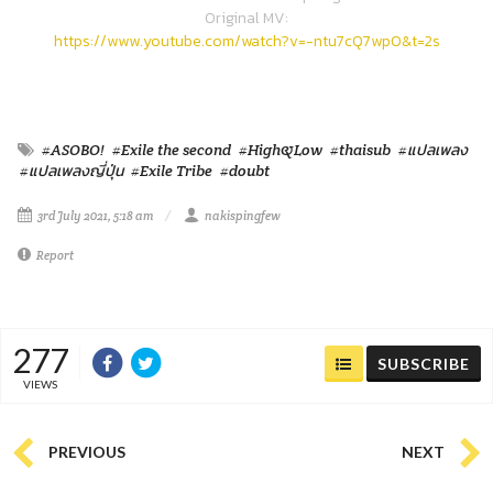
Original MV:
https://www.youtube.com/watch?v=-ntu7cQ7wp0&t=2s
#ASOBO!
#Exile the second
#High&Low
#thaisub
#แปลเพลง
#แปลเพลงญี่ปุ่น
#Exile Tribe
#doubt
3rd July 2021, 5:18 am
nakispingfew
Report
277
SUBSCRIBE
VIEWS
PREVIOUS
NEXT