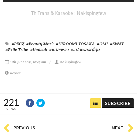
Th Trans & Karaoke : Nakispingfew
#PKCZ
#Beauty Mark
#HIROOMI TOSAKA
#OMI
#SWAY
#Exile Tribe
#thaisub
#แปลเพลง
#แปลเพลงญี่ปุ่น
11th June 2021, 10:45 am
nakispingfew
Report
221
SUBSCRIBE
VIEWS
PREVIOUS
NEXT