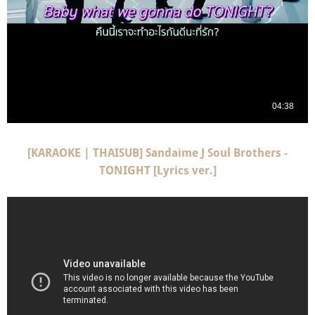
[KARAOKE | THAISUB] Sandaime J Soul Brothers -
TONIGHT [Lyrics ver.]