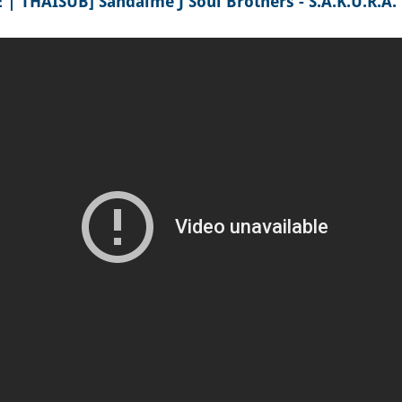
| THAISUB] Sandaime J Soul Brothers - S.A.K.U.R.A. [