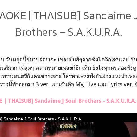
AOKE | THAISUB] Sandaime J
Brothers - S.A.K.U.R.A.
น วันหยุดนี้ก้มาปล่อยเกะ เพลงมันส์ๆจาก
อีกเช่นเคย ก
ซังได
นส์มาก เท่สุดๆ ความหมายเพลงก็ฮึกเหิม ยังไงทุกคนลองฟังดูเด
 เพราะดนตรีก็แดนซ์กระจาย ใครหาเพลงฟังกันง่วงแนะนำเพลงนี
ราวนี้ทำออกมา 3 ver. เช่นกันคือ MV, Live และ Lyrics ver. จ
| THAISUB] Sandaime J Soul Brothers - S.A.K.U.R.A.