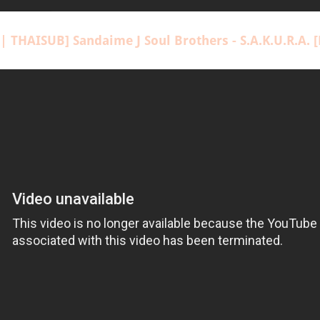
 THAISUB] Sandaime J Soul Brothers - S.A.K.U.R.A. [L