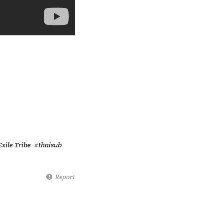
Exile Tribe
#thaisub
Report