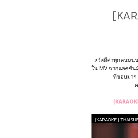
[KAR
สวัสดีค่าทุกคนนนน
ใน MV ฉากแอคชั่นมั
ที่ชอบมาก
ค
[KARAOKE 