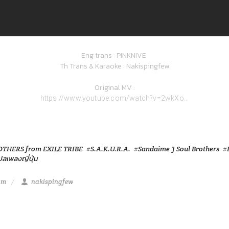
Eng trans : PINKNIVE
Th Trans & Karaoke : Nakispingfew
Original MV :
https://www.youtube.com/watch?v=2wkXo...
THERS from EXILE TRIBE
#S.A.K.U.R.A.
#Sandaime J Soul Brothers
#
ลเพลงญี่ปุ่น
am
nakispingfew