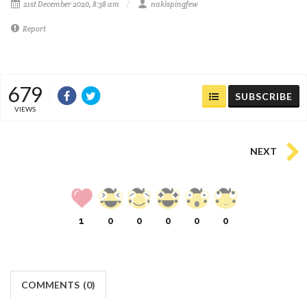
21st December 2020, 8:38 am
nakispingfew
Report
679
SUBSCRIBE
VIEWS
NEXT
1
0
0
0
0
0
COMMENTS
(
0)