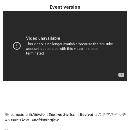
Event version
#music
#แปลเพลง
#Sukima Switch
#Revival
#スキマスイッチ
#Ossan's love
#nakispingfew