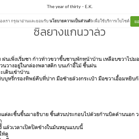
The year of thirty
–
E.K.
ต์ของเรา กรุณาอ่านและยอมรับ
นโยบายความเป็นส่วนตัว
เพื่อใช้บริการเว็บไซต์
ยอ
ซีลยางแกนวาล์ว
ฝนเพิ่งเริ่มซา ก้าวท้าวขวาขึ้นชานพักหน้าบ้าน เหลือบขวาไปมอ
่วนวางอยู่ในกล่องพลาสติก บนเก้าอี้ไม้ ชื้นฝน
ะเดินเข้าบ้าน
ุหรี่กรองทิพย์คีบที่ปาก มือซ้ายล้วงกระเป๋า มือขวาเอื้อมหยิบก๊อ
้ำแต่ละชิ้นขึ้นมาอธิบาย ชิ้นส่วนประกอบไปด้วยก้านบิดด้านนอก ว
อก
งงี้ แล้วเวลาเปิดปิดข้างในมันหมุนแบบนี้
ให้ดู