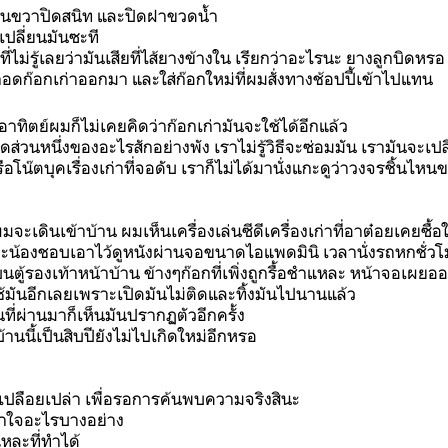
านขวาปิดสนิท และปิดฝาขวดน้ำ
จเปลี่ยนมันซะที
่ไม่รู้เลยว่ามันเสียที่ไส้ยางข้างใน เรียกว่าอะไรนะ ยางลูกบิดหรอ
อถอดก๊อกเก่าออกมา และใส่ก๊อกใหม่ที่ผมสั่งทางช้อปปี้เข้าไปแทน
อาทิตย์ผมก็ไม่เคยคิดว่าก๊อกเก่ามันจะใช้ได้อีกแล้ว
ดส่วนหนึ่งของอะไรสักอย่างพัง เราไม่รู้วิธีจะซ่อมมัน เรามันจะเปลี
ือโน๊ตบุคเรื่องเก่าที่จอดับ เราก็ไม่ได้มานั่งแกะดูว่าวงจรชิ้นไ
มจะเดินเข้าบ้าน ผมเห็นเครื่องเล่นซีดีเครื่องเก่าที่อาต๋อยเคยซื
ะน้องชอบเอาไว้ดูหนังผ่านจอขนาดไอแพดมินิ เวลานั่งรถหกชั่วโม
ู่บนตู้รองเท้าหน้าบ้าน ข้างๆก๊อกที่เพิ่งถูกรื้อชำแหละ หน้าจอเผย
ช้มันอีกเลยเพราะเปิดมันไม่ติดและทิ้งมันไปนานแล้ว
วันที่ผ่านมาก็เห็นมันปรากฏตัวอีกครั้ง
านนี้เป็นสิบปียังไม่ไปเกิดใหม่อีกหรอ
ปลือยเปล่า เพื่อรอการค้นพบความจริงสินะ
ข้าใจอะไรบางอย่าง
แหละที่ทำได้