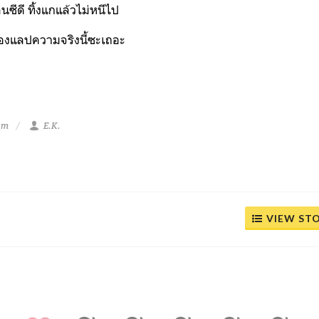
่นซีดี ทิ้งแกแล้วไม่หนีไป
องแลปความจริงนี้ซะเถอะ
am
E.K.
VIEW ST