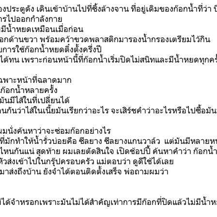
งประตูดัง เดินเข้าบ้านไปที่ซิ้งล้างจาน ที่อยู่เดิมของก๊อกน้ำที่ว่า
กการไปออกกำลังกาย
มีน้ำหยดเหมือนเมื่อก่อน
ก๊อกด้านขวา พร้อมคว้าขวดพลาสติกมารองน้ำกรองเตรียมไว้กิน
ารใช้ก๊อกน้ำหยดติ๋งตั้งครึ่งปี
ด้ทน เพราะก่อนหน้านี้ที่ก๊อกน้ำเริ่มปิดไม่สนิทและมีน้ำหยดทุกคร
ฉพาะหน้าที่ฉลาดมาก
นก๊อกน้ำหลายครั้ง
นมีไส้ในที่เปลี่ยนได้
หมือนกันว่าไส้ในเนี้ยมันเรียกว่าอะไร จะเสิร์ชคำว่าอะไรหรือไปซื้อ
มนั่งค้นหาว่าจะซ่อมก๊อกอย่างไร
งที่มักทำให้น้ำรั่วบ่อยคือ ซีลยาง ซีลยางแกนวาล์ว แต่มันมีหลายห
กันแน่ สุดท้าย ผมเลยตัดสินใจ เปิดช้อปปี้ ค้นหาคำว่า ก๊อกน้ำ
วส่งเข้าไปในกรุ๊ปครอบครัว แม่ตอบว่า ดูดีใช้ได้เลย
มันมาส่งถึงบ้าน ยังจำได้ตอนติดตั้งเสร็จ พ่อถามผมว่า
ได้จำหรอกเพราะมันไม่ได้สำคัญเท่าการมีก๊อกที่ปิดแล้วไม่มีน้ำห