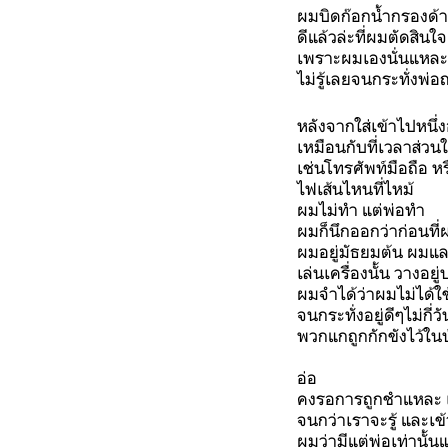
ผมบิดก๊อกน้ำกรองด้
ดีแล้วล่ะที่ผมตัดสินใ
เพราะผมเองนั่นแหละที
ไม่รู้เลยจนกระทั่งพ่
หลังจากใส่เข้าไปหนึ่ง
เหมือนกับที่เวลาส่วนใ
เช่นโทรศัพท์มือถือ หร
ไฟเส้นไหนที่ไหม้
ผมไม่ทำ แต่พ่อทำ
ผมก็นึกออกว่าก่อนที่ผ
ผมอยู่มัธยมต้น ผมแล
เล่นเครื่องนั้น วางอย
ผมจำได้ว่าผมไม่ได้ใ
จนกระทั่งอยู่ดีๆไม่กี่
พวกแกถูกกักขังไว้ในบ้
อ่อ
คงรอการถูกชำแหละ เ
จนกว่าเราจะรู้ และเ
ผมว่ามีแต่พ่อเท่านั้น