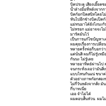
บิดประตู เสียงเอี๊ยดขอ
น้ำล้างมือที่หลังจา
บิดก๊อกปิดสนิทโดยไม่
หันไปอีกข้างบิดเปิด
แม่ทนมาได้ยังไงนะกับก
ไม่หรอก แม่อาจจะไม่ไ
มารัดมันไว้
เป็นการแก้ไขปัญหาเ
ผมคุยเรื่องการเปลี่ย
หลายครั้งพ่อก็บอกว่ามั
แต่นั่นสิ ผมก็ไม่รู้เ
กันนะ ไม่รู้เลย
หลายอาทิตย์ผ่านไป ผ
จนกระทั่งเจอว่ามันสิ่
แบบไหนกันแน่ ขนาดไหน
ตัวอย่างภาพก๊อกสองหั
ไม่กี่วันหลังจากสั่ง 
กี่บาทเนี่ย
เออ จำไม่ได้
ผมตอบสั้นห้วน ผมไม่