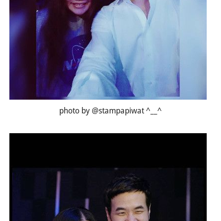
photo by @stampapiwat ^__^