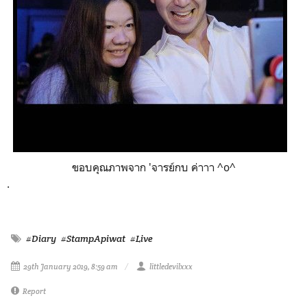
ขอบคุณภาพจาก 'จารย์กบ ค่าาา ^o^
.
#Diary
#StampApiwat
#Live
29th January 2019, 8:59 am
littledevilxxx
Report