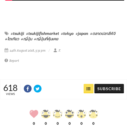
#tsukiji
#tsukijifishmarket
#tokyo
#japan
#ตลาดปลาสึคิจิ
#โตเกียว
#ญี่ปุ่น
#ญี่ปุ่นที่คุ้นเคย
24th August 2018, 5:31 pm
F.
Report
618
SUBSCRIBE
VIEWS
0
0
0
0
0
0