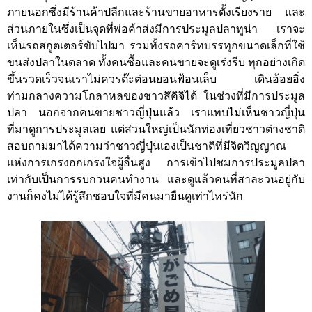
ภายนอกซึ่งมีร้านค้าปลีกและร้านขายอาหารตั้งเรียงราย และ
ส่วนภายในซึ่งเป็นจุดที่พ่อค้าส่งมีการประมูลปลาทูน่า เราจะ
เห็นรถสกูตเตอร์ขับไปมา รวมทั้งรถคาร์ทบรรทุกขนาดเล็กที่ใช้
ขนส่งปลาในตลาด ทั้งคนซื้อและคนขายจะดูเร่งรีบ ทุกอย่างเกิด
ขึ้นรวดเร็วจนเราไม่ควรต๊ะต่อนยอนฟ้อนเล็บ เดินอ้อยอิ่ง
ท่ามกลางความโกลาหลของชาวสึคิจิได้ ในช่วงที่มีการประมูล
ปลา นอกจากคนขายชาวญี่ปุ่นแล้ว เราแทบไม่เห็นชาวญี่ปุ่น
ที่มาดูการประมูลเลย แต่ส่วนใหญ่เป็นนักท่องเที่ยวชาวต่างชาติ
สอบถามมาได้ความว่าชาวญี่ปุ่นเองเป็นชาติที่มีจิตวิญญาณ
แห่งการเกรงอกเกรงใจผู้อื่นสูง การเข้าไปชมการประมูลปลา
เท่ากับเป็นการรบกวนคนทำงาน และดูแล้วคนที่สาละวนอยู่กับ
งานก็คงไม่ได้รู้สึกชอบใจที่มีคนมายืนดูเท่าไหร่นัก