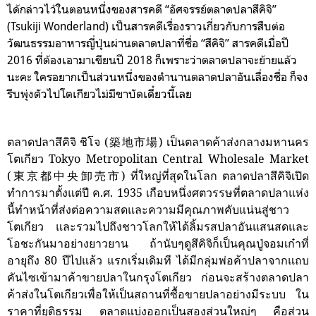
ได้กล่าวไว้ในตอนหนึ่งของสารคดี “อัศจรรย์ตลาดปลาสึคิจิ”
(Tsukiji Wonderland) เป็นสารคดีเรื่องราวเกี่ยวกับการสืบต่อ
วัฒนธรรมอาหารญี่ปุ่นผ่านตลาดปลาที่ชื่อ “สึคิจิ” สารคดีเมื่อปี
2016 ที่ต้องเอามาเขียนปี 2018 ก็เพราะว่าตลาดปลาจะย้ายแล้ว
นะคะ ใครอยากเป็นส่วนหนึ่งของตำนานตลาดปลาอันเลื่องชื่อ ก็จง
รีบพุ่งตัวไปโตเกียวไม่มีขาบัดเดี๋ยวนี้เลย
ตลาดปลาสึคิจิ ชิโจ (築地市場) เป็นตลาดค้าส่งกลางมหานคร
โตเกียว Tokyo Metropolitan Central Wholesale Market
(東京都中央卸売市) ที่ใหญ่ที่สุดในโลก ตลาดปลาสึคิจิเปิด
ทำการมาตั้งแต่ปี ค.ศ. 1935 เกือบหนึ่งศตวรรษที่ตลาดปลาแห่ง
นี้ทำหน้าที่ส่งต่อความสดและความมีคุณภาพคับแน่นสู่ชาว
โตเกียว และรวมไปถึงชาวโลกให้ได้ลิ้มรสปลาอันแสนสดและ
โอชะกันมาอย่างยาวยาน ถ้านับๆดูสึคิจิก็เป็นคุณปู่จอมเก๋าที่
อายุถึง 80 ปีไปแล้ว แรกเริ่มเดิมที ได้มีกลุ่มพ่อค้าปลาจากแถบ
คันไซเข้ามาค้าขายปลาในกรุงโตเกียว ก่อนจะสร้างตลาดปลา
ค้าส่งในโตเกียวเพื่อให้เป็นสถานที่ซื้อขายปลาอย่างมีระบบ ใน
ราคาที่ยุติธรรม ตลาดแบ่งออกเป็นสองส่วนใหญ่ๆ คือส่วน