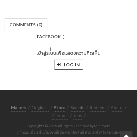
COMMENTS
(
0)
FACEBOOK
(
)
เข้าสู่ระบบเพื่อแสดงความคิดเห็น
LOG IN
Makers
/
Originals
/
Store
/
Sample
/
Redeem
/
About
/
Contact
/
Jobs
/
Copyrights © 2015 All Rights Reserved by Minimore
ภาพและเนื้อหาในเว็บไซต์นี้เป็นงานมีลิขสิทธิ์ ห้ามทำซ้ำหรือดัดแปลง