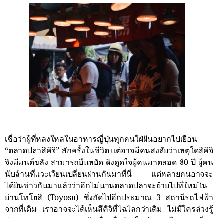
เชื่อว่าผู้ที่หลงใหลในอาหารญี่ปุ่นทุกคนใฝ่ฝันอยากไปเยือน
“ตลาดปลาสึคิจิ” สักครั้งในชีวิต แต่อาจมีคนสงสัยว่าเหตุใดสึคิจิ
จึงมีมนต์ขลัง สามารถยืนหยัด ดึงดูดใจผู้คนมาตลอด 80 ปี ผู้คน
นับล้านที่แวะเวียนเปลี่ยนผ่านกันมาที่นี่ แต่หลายคนอาจจะ
ได้ยินข่าวกันมาแล้วว่าอีกไม่นานตลาดปลาจะย้ายไปที่ใหม่ใน
ย่านโทโยสึ (Toyosu) ซึ่งถัดไปอีกประมาณ 3 สถานีรถไฟฟ้า
จากที่เดิม เราอาจจะได้เห็นสึคิจิที่ไฉไลกว่าเดิม ไม่มีใครล่วงรู้