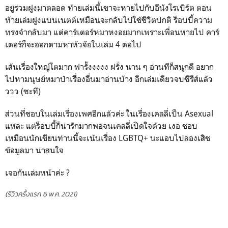
อยู่ร่วมฝูงมาตลอด ท้ายเล่มนี้เขาจะหายไปกับอีนังโรเบิร์ต ตอน
ท้ายเล่มฝูงแบนเนตต์เหมือนจะกลับไปใช้ชีวิตปกติ ร็อบบี้ความ
ทรงจำกลับมา แต่คาร์เตอร์หมาหงอยมากเพราะเพื่อนหายไป คาร์
เตอร์ก็จะออกตามหาหัวจัยในเล่ม 4 ต่อไป
เส้นเรื่องใหญ่โตมาก ฟารั้งงงงง ฝรั่ง นาน ๆ อ่านทีก็สนุกดี อยาก
ไปหามนุษย์หมาป่าเรีื่องอื่นมาอ่านบ้าง อีกเล่มเดียวจบซีรีส์แล้ว
ววว (ซะที)
ส่วนที่ชอบในเล่มเรื่องเพศอีกแล้วค่ะ ในเรื่องเคลลี่เป็น Asexual
แหละ แต่ร็อบบี้ก็น่ารักมากพอจนเคลลี่เปิดใจด้วย เงอ ชอบ
เหมือนนักเขียนท่านนี้จะเน้นเรื่อง LGBTQ+ นะแอบไปลองเสิช
ข้อมูลมา น่าสนใจ
เจอกันเล่มหน้าค่ะ ?
(รีวิวครั้งแรก 6 พ.ค. 2021)