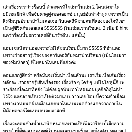
เล่าเรื่องระหว่างร็อบบี้ ตัวละครที่โผล่มาในเล่ม 2 โดนส่งมาโด
ยมิเชล ฮิวจ์ เพื่อจับตาดูฝูงของออกซ์ มนุษย์อัลฟ่าจ่าฝูง เพราะเป็น
สิ่งที่มนุษย์หมาป่าไม่เคยเจอ กับเคลลี่พี่ชายคนที่สองของโจที่เขา
เป็นคู่ชีิวิตกันเฉยเลย 5555555 (ในเล่มแรกหรือเล่ม 2 เนี่ย มี hint
แค่ว่าร็อบบี้บอกว่าเคลลี่ก็น่ารักดีนะ แค่นั้น)
แอบเซงนิดหน่อยเพราะไม่ได้ชอบร็อบบี้มาก 55555 ที่อ่านต่อ
เพราะว่าอยากรู้เรื่องของคาร์เตอร์กับหมาป่าปริศนา (เป็นโอเมกา
ของทีมนักล่า) ที่โผล่มาในเล่มที่แล้วค่ะ
ตอนแรกรู้สึกว่า หรือมันจะเริ่มน่าเบื่อแล้วนะ เราเริ่มเบื่อเส้นเรื่อง
หลักอะ เราอยากรู้เส้นเรื่องรอง เรื่องรัก ๆ ใคร่ ๆ แต่ไม่ใช่คู่นี้สิ เพ
ราะร็อบบี้อะมาทีหลัง ไม่ค่อยผูกพันเท่าไหร่ แถมบุคลิกก็ดูไม่น่า
ไว้ใจ แต่กลายเป็นว่าเปิดตัวมาแบบว้าวเลย ร็อบบี้ความจำเสื่อม
เพราะเวทมนตร์ เหมือนเจตนาให้แบนเนตต์วงแตกจากภายใน
ฝีมือพ่อกอร์โดแน่นอนจ่ะ มาสักที
เรื่องจะค่อนข้างน้ำเน่านิดหน่อยเพราะเป็นฟีลว่าร็อบบี้เสียความ
ทรงจำที่มีต่อแบนเนตต์ไปหมดเลย เขาเข้ามาอยู่ในฝูงประมาณ 1