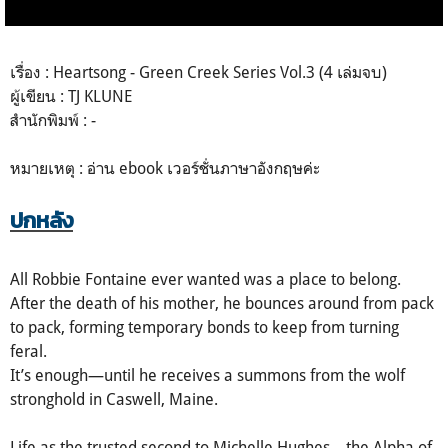
เรื่อง : Heartsong - Green Creek Series Vol.3 (4 เล่มจบ)
ผู้เขียน : TJ KLUNE
สำนักพิมพ์ : -
หมายเหตุ : อ่าน ebook เวอร์ชั่นภาษาอังกฤษค่ะ
ปกหลัง
All Robbie Fontaine ever wanted was a place to belong.
After the death of his mother, he bounces around from pack
to pack, forming temporary bonds to keep from turning
feral.
It’s enough—until he receives a summons from the wolf
stronghold in Caswell, Maine.
Life as the trusted second to Michelle Hughes—the Alpha of