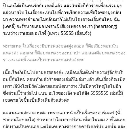
ปี และได้เป็นคนรักกับเคลลี่แล้ว แล้ววันนึงก็ทำร้ายเพื่อนร่วมฝูง
แล้วหายไป ในเรื่องจะเน้นไปที่การเรียกความเชื่อใจของฝูงกลับ
มา ความทรงจำนายไม่กลับมาก็ไม่เป็นไร เราจะเริ่มกันใหม่ ฉัน
(เคลลี่) จะรักนายเสมอ เพราะมีเสียงเพลงของเรา (heartsong)
ระหว่างเราเสมอ อะไรงี้ (แหวะ 55555 เลี่ยนจัง)
หมายเหตุ ในเรื่องจะมีบทเพลงของฝูงตลอด ก็คือเสียงหอนนั่น
แหละค่ะ เล่มแรกก็คือบทเพลงของหมาป่า เล่มสองคือบทเพลงของ
ราเวน เล่มนี้เพลงเป็นบทเพลงของหัวจัยยย
เนื้อเรื่องก็เป็นไปตามครรลองค่ะ เหมือนเริ่มต้นทำความรู้จักกับร็
อบบี้กันใหม่ ตอนท้ายตัวร้ายของเล่มก็โผล่มาแล้วเส้นเรื่องก็ระเบิด
เพราะอีนังโรเบิร์ตไม่ตายแถมพัฒนาร่างเป็นปีศาจใหญ่โตไปอีก
ซึ่งส่วนนี้ว่าเว่อไป แบบ อะไรของเอ็ง พอได้ยัง 5555555 เล่มนี้มิ
เชลตาย โจขึ้นเป็นคิงเต็มตัวแล้วค่ะ
แต่แน่นอนจ่ะว่าอ่านต่อ เพราะเล่มหน้าเป็นเรื่อของคาร์เตอร์ (พี่
ชายคนโตของโจ) กับหมาป่าโอเมกาปริศนาที่มาในเล่ม 2 ที่ไม่เคย
กลับร่างเป็นคนเลย แต่ไม่เคยห่างข้างกายคาร์เตอร์นับแต่นั้น และ