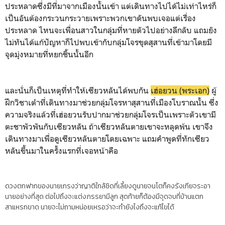
ประหลาดซึ่งมีที่มาจากเมืองนั้นเข้า แต่เดินทางไปได้ไม่เท่าไหร่ก็
เป็นอันต้องกระวนกระวายเพราะพวกเขาดันพบเจอแต่เรื่อง
ประหลาด ไหนจะเพื่อนสาวในกลุ่มที่หายตัวไปอย่างลึกลับ แถมยัง
ไม่ทันได้แก้ปัญหาก็ไปพบเข้ากับกลุ่มโจรขุดสุสานที่เข้ามาโดยมี
จุดมุ่งหมายที่หยกชิ้นนั้นอีก
และนั่นก็เป็นเหตุที่ทำให้เซียวหลันได้พบกัน
เฮ่อยวน (พระเอก)
ผู้
ฝึกวิชาเต๋าที่เดินทางมาช่วยกลุ่มโจรหาสุสานที่เมืองโบราณนั้น ซึ่ง
ความจริงแล้วที่เฮ่อยวนรับปากมาช่วยกลุ่มโจรเป็นเพราะตัวเขามี
ตะชาพัวพันกับเซียวหลัน ถ้าเซียวหลันตายเขาจะหลุดพ้น เขาจึง
เดินทางมาเพื่อดูเซียวหลันตายโดยเฉพาะ แถมคำพูดที่ทักเซียว
หลันขึ้นมาในครั้งแรกที่เจอหน้าคือ
ดวงตกฟากของนายเกรงว่าญาติใกล้ชิดที่เลี้ยงดูนายจนโตก็คงรังเกียจระอา
นายอย่างที่สุด ต่อไปถึงจะแต่งภรรยามีลูก สุดท้ายก็ต้องมีจุดจบที่บ้านแตก
สาแหรกขาด นายจะไม่ถามหน่อยเหรอว่าจะทำยังไงถึงจะแก้ไขได้