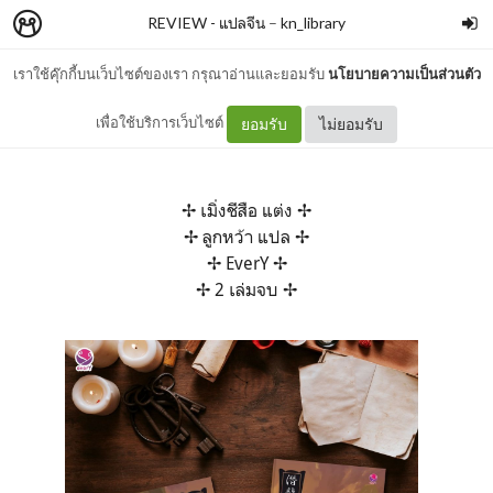
REVIEW - แปลจีน
–
kn_library
เราใช้คุ๊กกี้บนเว็บไซต์ของเรา กรุณาอ่านและยอมรับ
นโยบายความเป็นส่วนตัว
มังกรอำพราง
เพื่อใช้บริการเว็บไซต์
ยอมรับ
ไม่ยอมรับ
✢ เมิ่งชีสือ แต่ง ✢
✢ ลูกหว้า แปล ✢
✢ EverY ✢
✢ 2 เล่มจบ ✢