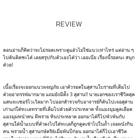
REVIEW
ตอนอ่านก็คิดว่าจะไม่รอดเพราะดูแล้วไม่ใช่แนวเท่าไหร่ แต่อ่าน ๆ
ไปดันติดซะได้ เลยสรุปกับตัวเองได้ว่า เออเนี่ย เรื่องนี้รอดนะ สนุก
ด้วย!
เนื้อเรื่องจะออกแนวผจญภัย เอาตัวรอดในสุสานโบราณที่เต็มไป
ด้วยอาถรรพ์มากมาย แถมยังมีตั้ง 3 สุสาน!! นายเอกของเราชีวิตสุด
แสนจะเซอร์ไวเวิลมาก ไปออกสำรวจกับอาจารย์ก็ดันไปเจอสุสาน
เก่าแก่ใต้ทะเลทรายที่เต็มไปด้วยตัวประหลาด ทั้งแมงมุมดูดเลือด
แมงมุมหน้าคน ผีพราย หินประหลาด ออกมาได้ก็ไปพัวพันกับ
สุสานใต้น้ำแบบที่ดำลงไปใต้ทะเลก็ถูกดูดเข้าไปในถ้ำ เจอผนังกิน
คน พรายน้ำ สุสานกษัตริย์เมื่อพันปีก่อน ออกมาได้ก็ไปเอาชีวิต