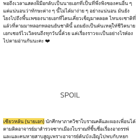
พอถึงเวลาแสดงฝีมือกลับเป็นนายเอกที่เป็นที่พึ่งพิงของคนอื่น ๆ
แต่แน่นอนว่าทักษะต่าง ๆ นี้ไม่ได้มาง่าย ๆ อย่างแน่นอน มันยัง
โยงไปถึงพื้นเพของนายเอกที่โดนเคี่ยวเข็ญมาตลอด ไหนจะชาติที่
แล้วที่ตามมาหลอกหลอนยันชาตินี้ แถมยังเป็นต้นเหตุให้ชีวิตนาย
เอกเซอร์ไวเวิลจนถึงทุกวันนี้ด้วย แต่เรื่องราวจะเป็นอย่างไรต้อง
ไปตามอ่านกันนะคะ ❤️
SPOIL
เซียวหลัน (นายเอก)
นักศึกษาภาควิชาโบราณคดีและผองเพื่อนได้
ตามติดอาจารย์มาสำรวจซากเมืองโบราณที่ขึ้นชื่อเรื่องอาถรรพ์
และและคนหายสาบสูญเพราะอาจารย์ดันบังเอิญไปพบกับหยก