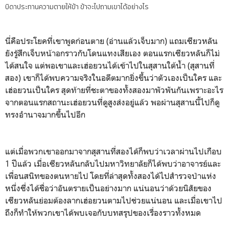
บิดาประทานความตายให้ข้า ข้าจะไปถามเขาได้อย่างไร
นี่คือประโยคที่เขาพูดก่อนตาย (อ่านแล้วเจ็บมาก) แถมเซียวหลัน
ยังรู้สึกเจ็บหน้าอกราวกับโดนแทงเสียเอง ตอนแรกเซียวหลันก็ไม่
ได้สนใจ แต่พอเขาและเฮ่อยวนได้เข้าไปในสุสานใต้น้ำ (สุสานที่
สอง) เขาก็ได้พบความจริงในอดีตมากยิ่งขึ้นว่าตัวเองเป็นใคร และ
เฮ่อยวนเป็นใคร สุดท้ายที่ชะตาของทั้งสองมาพัวพันกันเพราะอะไร
จากตอนแรกสถานะเฮ่อยวนที่ดูสูงส่งอยู่แล้ว พอผ่านสุสานนี้ไปก็ดู
ทรงอำนาจมากขึ้นไปอีก
แต่เมื่อพวกเขาออกมาจากสุสานที่สองได้ก็พบว่าเวลาผ่านไปเกือบ
1 ปีแล้ว เมื่อเซียวหลันกลับไปมหาวิทยาลัยก็ได้พบว่าอาจารย์และ
เพื่อนสนิทของตนหายไป โดยที่ล่าสุดทั้งสองได้ไปสำรวจป่าแห่ง
หนึ่งซึ่งได้ชื่อว่าอันตรายเป็นอย่างมาก แน่นอนว่าด้วยนิสัยของ
เซียวหลันย่อมต้องลากเฮ่อยวนตามไปช่วยแน่นอน และเมื่อเขาไป
ถึงก็ทำให้พวกเขาได้พบเจอกับบทสรุปของเรื่องราวทั้งหมด