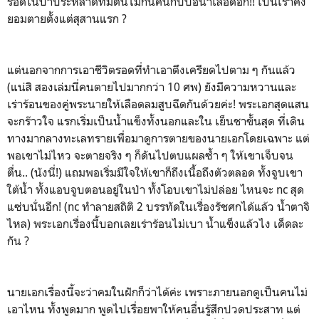
รอดในป่าประหลาดที่มีต้นไม้กินคนกับบ่อน้ำเลือดอีก!! เป็นเราคง
ยอมตายตั้งแต่สุสานแรก ?
แต่นอกจากการเอาชีวิตรอดที่ทำเอาตึงเครียดไปตาม ๆ กันแล้ว
(แน่สิ สองเล่มนี่คนตายไปมากกว่า 10 ศพ) ยังมีความหวานและ
เร่าร้อนของคู่พระนายให้เลือดลมสูบฉีดกันด้วยค่ะ! พระเอกสุดแสน
จะกร๊าวใจ แรกเริ่มเป็นน้ำแข็งทั้งนอกและใน เย็นชาขั้นสุด ที่เดิน
ทางมากลางทะเลทรายเพื่อมาดูการตายของนายเอกโดยเฉพาะ แต่
พอเขาไม่ไหว จะตายจริง ๆ ก็ดันไปตบแผลซ้ำ ๆ ให้เขาเจ็บจน
ตื่น.. (นังนี่!) แถมพอเริ่มมีใจให้เขาก็ถึงเนื้อถึงตัวตลอด ทั้งจูบเขา
ใต้น้ำ ทั้งแอบจูบตอนอยู่ในป่า ทั้งโอบเขาไม่ปล่อย ไหนจะ nc สุด
แซ่บนั่นอีก! (nc ทำลายสถิติ 2 บรรทัดในเรื่องรัชศกได้แล้ว น้ำตาจิ
ไหล) พระเอกเรื่องนี้บอกเลยเร่าร้อนไม่เบา น้ำแข็งแล้วไง เด็ดละ
กัน ?
นายเอกเรื่องนี้จะว่าคมในฝักก็ว่าได้ค่ะ เพราะภายนอกดูเป็นคนไม่
เอาไหน ทั้งพูดมาก พูดไปเรื่อยพาให้คนอื่นรู้สึกปวดประสาท แต่