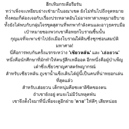
ฮึกเหิมกระตือรือร้น
ทว่าเพิ่งจะเหยียบย่างเข้ามาในอณาเขต ยังไม่ทันไปถึงจุดหมาย
ทั้งคณะก็ต้องเจอกับเรื่องประหลาดอันไม่อาจหาสาเหตุมาอธิบาย
ทั้งยังได้พบกับกลุ่มโจรขุดสุสานที่พกพากำลังคนและอาวุธครบมือ
เป้าหมายของพวกเขาคือหยกโบราณชิ้นนั้น
กุญแจที่จะพาเข้าไปยังเมืองโบราณใต้ดินซึ่งซุกซ่อนสมบัติ
มหาศาล!
นี่คือการพบกันครั้งแรกระหว่าง
และ
'เซียวหลัน'
'เฮ่อยวน'
หนึ่งคือนักศึกษาที่มักทำให้คนรู้สึกเหลืออด อีกหนึ่งคือผู้บำเพ็ญ
เต๋าซึ่งเชี่ยวชาญศาสตร์พญากรณ์
สำหรับเซียวหลัน ภูเขาน้ำแข็งเดินได้ผู้นี้เป็นคนที่น่าหยอกเล่น
ที่สุดแล้ว
สำหรับเฮ่อยวน เด็กหนุ่มคือชะตาลิขิตของตน
ถ้าเขายังอยู่ ตนจะไม่มีวันหลุดพ้น
เขาจึงตั้งใจมาที่นี่เพื่อจะดูอีกฝ่าย
ให้ดีๆ เสียหน่อย
'ตาย'