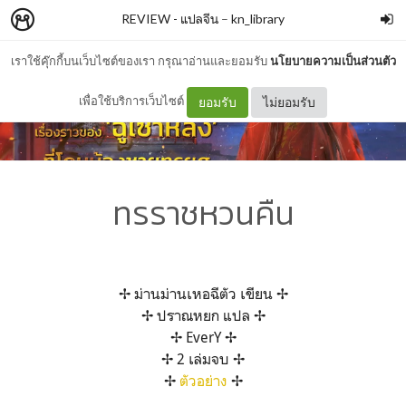
REVIEW - แปลจีน
–
kn_library
เราใช้คุ๊กกี้บนเว็บไซต์ของเรา กรุณาอ่านและยอมรับ
นโยบายความเป็นส่วนตัว
เพื่อใช้บริการเว็บไซต์
ยอมรับ
ไม่ยอมรับ
ทรราชหวนคืน
✢ ม่านม่านเหอฉีตัว เขียน ✢
✢ ปราณหยก แปล ✢
✢ EverY ✢
✢ 2 เล่มจบ ✢
✢
ตัวอย่าง
✢