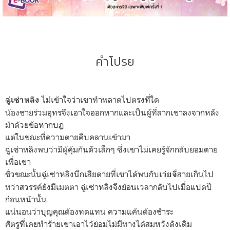
คำโปรย
ไม่เข้าใจว่าเขาทำพลาดไปตรงที่ใด
ฉู่เซ่าหลิง
น้องชายร่วมอุทรจึงเอาใจออกหากและเป็นผู้ที่ลากเขาลงจากหลัง
ม้าด้วยข้อหากบฏ
แต่ในขณะที่ความตายคืบคลานเข้ามา
ฉู่เซ่าหลิงพบว่ามีผู้คุ้มกันตัวเล็กๆ ซึ่งเขาไม่เคยรู้จักกลับยอมตาย
เพื่อเขา
ชั่วขณะนั้นฉู่เซ่าหลิงนึกเสียดายที่เขาได้พบกับ
สายเกินไป
เว่ยจี่
ทว่าสวรรค์ยังมีเมตตา ฉู่เซ่าหลิงจึงย้อนเวลากลับไปเมื่อแปดปี
ก่อนหน้านั้น
แน่นอนว่าบุญคุณต้องทดแทน ความแค้นต้องชำระ
ศัตรูที่เคยทำร้ายเขาเอาไว้ย่อมไม่มีทางได้สมหวังดังเดิม