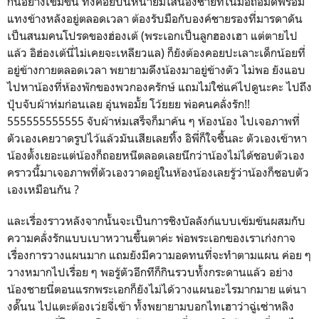
กันอย่างเข้มข้น ทั้งคอยปั้นหน้ายิ้มใส่น้องชายที่ในมือถือมีดพร้อม
แทงข้างหลังอยู่ตลอดเวลา ต้องรับมือกับองค์ชายรองที่มารดาดัน
เป็นสนมคนโปรดของฮ่องเต้ (พระเอกเป็นลูกฮองเฮา แต่ตายไป
แล้ว อิฮ่องเต้นี่ไม่เคยจะเหลียวแล) ก็ยังต้องคอยปะเลาะเด็กน้อยที่
อยู่ข้างกายตลอดเวลา พยายามดึงน้องมาอยู่ข้างตัว ไม่พอ ยังแอบ
ไปหาน้องที่ห้องพักของพวกองครักษ์ แถมไม่ใช่แค่ไปดูนะคะ ไปถึง
ปุ้บจับผ้าห่มก่อนเลย อุ่นพอมั้ย โว้ยยย พ่อคนคลั่งรัก!!
555555555555 จับผ้าห่มเสร็จก็มาค้น ๆ ห้องน้อง ไปเจอภาพที่
ตัวเองเคยวาดรูปไว้แล้วมันเสียเลยทิ้ง อิพี่ก็ใจชื้นละ ตัวเองเข้าหา
น้องตั้งเยอะแต่น้องก็ถอยหนีตลอดเลยนึกว่าน้องไม่ได้ชอบตัวเอง
คราวนี้มาเจอภาพที่ตัวเองวาดอยู่ในห้องน้องเลยรู้ว่าน้องก็ชอบตัว
เองเหมือนกัน ?
และเรื่องราวหลังจากนั้นจะเป็นการชิงบัลลังก์แบบเข้มข้นผสมกับ
ความคลั่งรักแบบเบาหวานขึ้นตาค่ะ พ่อพระเอกของเราเก่งกาจ
เรื่องการวางแผนมาก แถมยังมีความอดทนที่จะทำตามแผน ค่อย ๆ
วางหมากไปเรื่อย ๆ พอรู้ตัวอีกทีก็กินรวบทั้งกระดานแล้ว อย่าง
น้องชายนี่ตอนแรกพระเอกก็ยังไม่ได้วางแผนอะไรมากมาย แต่นา
งดั๊นน ไปแตะต้องเว่ยจี่เข้า ทั้งพยายามบอกไทเฮาว่าฉู่เซ่าหลิง