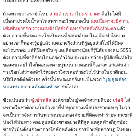
ประทับใจความคลั่งรักครั้งนี้!!
ถ้าจะถามว่าดราม่าไหม
ส่วนตัวเราว่าไม่ดราม่าค่ะ
คือไม่ได้มี
เนื้อหาปวดใจน้ำตาไหลพรากอะไรขนาดนั้น
แต่เนื้อหาจะมีความ
เข้มข้นมากกก วางแผนชิงบัลลังก์ แทงข้างหลังกันหัวแตก
แล้ว
ด้วยความที่พระเอกเนี่ยเป็นคนที่ย้อนกลับมาในอดีต ทำให้บาง
อย่างเขาก็พอจะรู้อยู่แล้ว แต่เอาจริงส่วนที่รู้อยู่แล้วก็ไม่ได้มีผล
อะไรมากค่ะ แต่ที่มีผลจริง ๆ เลยคืออย่างน้อยก็รู้นิสัยของคน 5555
ด้วยความที่ชาติก่อนโดนกระทำไว้เยอะเนอะ กว่าจะรู้นิสัยที่แท้จริง
ของคนเคยไว้ใจก็ตอนจะตายนู่นนน มาตอนนี้ก็เอาละ แก้แค้นจ้า
าา เรียกได้ว่าจดจำไว้หมดว่าใครเคยทำอะไรไว้บ้างในชาติก่อน
หรือใครดีต่อตัวเอง ครั้งนี้พ่อพระเอกก็เลยเป็นพวก
'บุญคุณต้อง
ทดแทน ความแค้นต้องชำระ'
กันไปค่ะ
ซึ่งแน่นอนว่า
องค์ชายใหญ่จดจำความดีของ
ได้
ฉู่เซ่าหลิง
เว่ยจี่
เพราะในชาติก่อนนั้นตัวเขาที่ทำทุกอย่างเพื่อน้องชายแท้ ๆ ไม่ว่า
จะเป็นการจัดการกับพวกสนมและองค์ชายที่คิดจะทำร้ายพวกเขาพี่
น้องให้พ้นทาง คอยดูแลน้องชายอย่างดีที่สุด แต่สุดท้ายก็ถูกน้อง
ชายที่เป็นดั่งแก้วตาดวงใจหักหลังด้วยการป้ายข้อหากบฏ ในขณะ