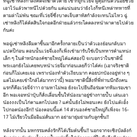
ที่ฉู่เซ่าหลิงกำลังคิดจะฆ่าตัวตาย เขาก็ถูกเว่ยจี่ ผู้คุ้มกันตัวน้อยช่วย
เอาไว้แล้วพาหนีไปด้วยกัน แต่แน่นอนว่ายังไงก็หนีเหล่าทหารที่
ตามล่าไม่พ้น ขณะที่เว่ยจี่ซึ่งบาดเจ็บสาหัสกำลังจะทนไม่ไหว ฉู่
เซ่าหลิงก็ได้ตัดสินใจกอดอีกฝ่ายแล้วกระโดดลงหน้าผาตายไปด้วย
กันค่ะ
พอฉู่เซ่าหลิงลืมตาขึ้นมาอีกครั้งกลายเป็นว่าตัวเองย้อนกลับมา
แปดปีก่อน ตอนนั้นเว่ยจี่เองก็เพิ่งเข้ามารับใช้เป็นทหารตำแหน่ง
เล็ก ๆ ในตำหนักองค์ชายใหญ่ได้แค่สองปี จะบอกว่าในชาตินี้
พระเอกยังไม่เคยพบหน้าเว่ยจี่มาก่อนเลยก็ว่าได้ค่ะ (เอาจริงชาติ
ก่อนก็ไม่เคยเจอ เพราะน้องทำตัวเงียบมาก คอยปกป้องอยู่ห่าง ๆ
แต่ไม่เคยเข้าใกล้ได้มากกว่านี้) พอมาชาตินี้สิ่งที่พี่ท่านนึกถึงคน
แรกก็คือเว่ยจี่จ้าาา ถามหาไม่พอ ยังจะไปยืนถือร่มตากหิมะรอเขา
อีก พอเจอหน้าปุ้บก็สั่งเลื่อนขั้นให้น้องมาอยู่ข้างกายปั้บ เล่นเอา
น้องงงเป็นไก่ตาแตกไปเลย ? แค่นั้นยังไม่พอนะคะ ยังไปแต๊ะอั๋ง
ไปกอดน้องอีก!! น้องตอนนี้แค่ 14 ส่วนองค์ชายใหญ่ก็เพิ่งจะ 16-
17 ไม้เรียวในมืออิแม่สั่นมาก อย่ามายุ่มย่ามกับลูกชั้น!!
หลังจากนั้น มหกรรมคลั่งรักก็ได้เริ่มต้นขึ้น!! นอกจากจะชิงบัลลังก์