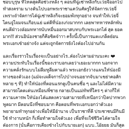
ชอบบุรุษ ที่โหดสุดคือช่วงหลัง ๆ ตอนที่ฉู่เซ่าหลิงกับเว่ยจี่ออกไป
ทำสงคราม นางดันไปบอกพระราชาแคว้นศัตรูให้จัดการเว่ยจี่
เพราะถ้าจัดการได้ฉู่เซ่าหลิงก็จะยอมฟังทุกอย่าง จนทำให้เว่ยจี่
โดนจู่โจมจนเกือบแย่ แต่ดีที่น้องเก่งมากกก เลยพาทหารหลักพัน
คนตีฝ่าวงล้อมทหารนับหมื่นออกมาสบทบกับพระเอกได้ สุด ยอด
มาก!!! ส่วนอิน้องชายก็คือขิตจ้าาา ครั้งนี้เป็นการแตะเกล็ดย้อน
พระเอกเข้าอย่างจัง แต่จะถูกจัดการยังไงต้องไปอ่านกัน
และเรื่องราวในเรื่องจะเป็นอย่างไร..ต้องไปตามอ่านนะคะ ❤️
ความประทับในเรื่องนี้ของเราบอกเลยว่าเยอะมากกก นอกจาก
ความคลั่งรักแบบไม่ลืมหูลืมตาแล้ว พระเอกยังวางแผนให้น้องมี
ทางของตัวเอง (แม้จะเผด็จการไปบ้างจนอยากจับมาเขย่าคอสัก
หลาย ๆ ที) ทำให้น้องที่ตอนแรกดูเป็นคนซื่อ ๆ และไม่ได้มีความ
สามารถโดดเด่นเหมือนพี่ชาย กลายเป็นแม่ทัพที่ใคร ๆ ต่างก็ให้
ความเคารพ ให้น้องได้แสดงความสามารถที่เหนือกว่าปิดปากพวก
พูดมาก มีตอนนึงที่ชอบมาก คือตอนที่พระเอกบอกว่าตัวเอง
พยายามทำทุกอย่างเพื่อให้มีอำนาจ เป็นราชาที่ดี ประชาชนมีกินมี
ใช้ ทำงานหนัก ก็เพื่อทำตามใจตัวเอง เพื่อที่จะใช้ชีวิตได้ตามใจ
ต้องการ (นั่นคือการเคียงข้างไปกับนายเอก) แบบ..โอ๊ยยย มันก็สุด