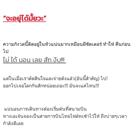
“จะอยู่ได้มั้ยวะ”
ความกังวลนี้ติดอยู่ในหัวแน่นมากเหมือนผีชัตเตอร์ ทำให้ คืนก่อน
ไป
ไม่ ได้ นอน เลย สัก งีบ!!!
แต่ในเมื่อเราตัดสินใจและจ่ายตังแล้ว(อันนี้สำคัญ) ไป!
ออกไปเจอโลกกันสักหน่อยเถอะ!!! มันจะแค่ไหน!!!
แน่นอนการเดินทางต้องเริ่มต้นที่สนามบิน
ทางเอเจ้นจองเป็นสายการบินไทยไฟล์ทเช้าไว้ให้ ถึงบ่ายๆเวลา
กำลังดีเลย