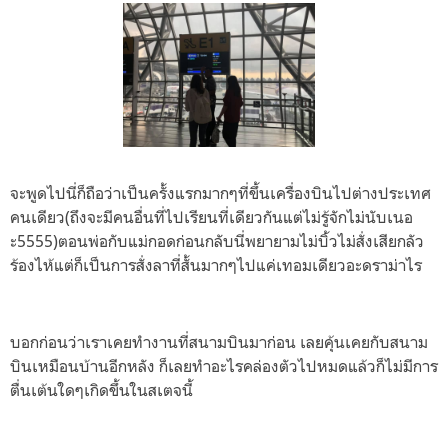
จะพูดไปนี่ก็ถือว่าเป็นครั้งแรกมากๆที่ขึ้นเครื่องบินไปต่างประเทศ
คนเดียว(ถึงจะมีคนอื่นที่ไปเรียนที่เดียวกันแต่ไม่รู้จักไม่นับเนอ
ะ5555)ตอนพ่อกับแม่กอดก่อนกลับนี่พยายามไม่บิ้วไม่สั่งเสียกลัว
ร้องไห้แต่ก็เป็นการสั่งลาที่สั้นมากๆไปแค่เทอมเดียวอะดราม่าไร
บอกก่อนว่าเราเคยทำงานที่สนามบินมาก่อน เลยคุ้นเคยกับสนาม
บินเหมือนบ้านอีกหลัง ก็เลยทำอะไรคล่องตัวไปหมดแล้วก็ไม่มีการ
ตื่นเต้นใดๆเกิดขึ้นในสเตจนี้