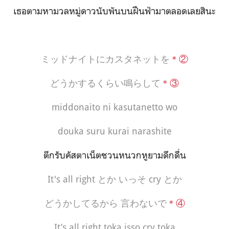
เธอตามหามวลหมู่ดาวนับพันบนฝืนฟ้ามาตลอดเลยสินะ
ミッドナイトにカスタネットを
＊②
どうかするくらい鳴らして
＊③
middonaito ni kasutanetto wo
douka suru kurai narashite
ตีกรับคัสตาเน็ต
ชวนหนวกหู
ยามดึกดื่น
It's all right
とか いっそ
cry
とか
どうかしてるから 言わないで
＊④
It’s all right toka isso cry toka