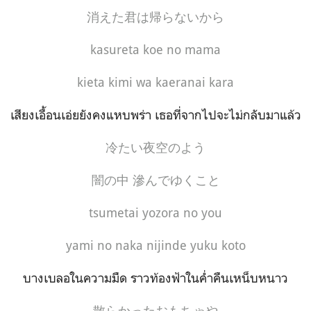
消えた君は帰らないから
kasureta koe no mama
kieta kimi wa kaeranai kara
เสียงเอื้อนเอ่ยยังคงแหบพร่า
เธอที่จากไปจะไม่กลับมาแล้ว
冷たい夜空のよう
闇の中 滲んでゆくこと
tsumetai yozora no you
yami no naka nijinde yuku koto
บางเบลอในความมืด ราวท้องฟ้าในค่ำคืนเหน็บหนาว
散らかったおもちゃや