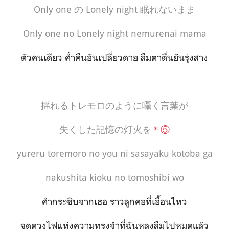
Only one
の
Lonely night
眠れないまま
Only one no Lonely night nemurenai mama
ตัวคนเดียว ค่ำคืนอันเปลี่ยวดาย ลืมตาตื่นยันรุ่งสาง
揺れるトレモロのように囁く言葉が
失くした記憶の灯火を
＊⑤
yureru toremoro no you ni sasayaku kotoba ga
nakushita kioku no tomoshibi wo
คำกระซิบจากเธอ ราวลูกคอที่เอื้อนไหว
จุดดวงไฟแห่งความทรงจำที่ฉันหลงลืมไปหมดแล้ว