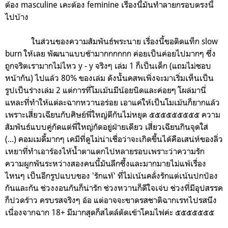
ต้อง masculine เคะต้อง feminine เรื่องนี้มันทำลายกรอบตรงนี้
ไปบ้าง
ในส่วนของความสัมพันธ์พระนาย เรื่องนี้ขอติดแท็ก slow
burn ให้เลย พัฒนาแบบช้ามากกกกกก ค่อยเป็นค่อยไปมากๆ ซึ่ง
ถูกจริตเรามากไม่ไหว y - y จริงๆ เล่ม 1 ก็เป็นเด็ก (แถมไม่ชอบ
หน้ากัน) ไปแล้ว 80% ของเล่ม ดังนั้นคสพเพิ่งจะมาเริ่มเห็นเป็น
รูปเป็นร่างเล่ม 2 แต่การที่โมเม้นมีน้อยนิดและค่อยๆ โผล่มานี่
แหละที่ทำให้แต่ละฉากหวานอร่อย เอาแค่ให้เป็นโมเม้นก็ยากแล้ว
เพราะเสี่ยวเฉียนกับศิษย์พี่ใหญ่ตีกันไม่หยุด ๕๕๕๕๕๕๕๕๕ ความ
สัมพันธ์แบบคู่กัดแต่พี่ใหญ่กัดอยู่ฝ่ายเดียว เสี่ยวเฉียนกินจุดใส่
(...) คอมเมดี้มากๆ เคมีที่ดูไม่น่าเชื่อว่าจะเกิดขึ้นได้คือเสน่ห์ของลิ่ว
เหยาที่ทำเอาร้องไห้น้ำตาแตกไปหลายรอบเพราะว่าความรัก
ความผูกพันระหว่างสองคนนี้มันลึกซึ้งและมากมายไม่แพ้เรื่อง
ไหนๆ เป็นอีกรูปแบบของ 'รักแท้' ที่ไม่เน้นคลั่งรักแต่เน้นปกป้อง
กันและกัน ช่วงงอนกันก็น่ารัก ช่วงหวานก็ดีใจเจ่บ ช่วงที่มีอุปสรรค
ก็ปวดร้าว ครบรสจริงๆ อ้อ แต่อาจจะขาดรสชาติฉากเรทไปรสนึง
เนื่องจากฉาก 18+ มีมากสุดก็สไตล์ตัดเข้าโคมไฟค่ะ ๕๕๕๕๕๕๕