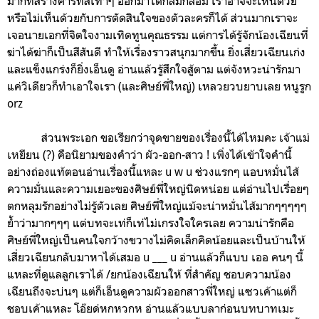
มากที่สร้างคาร์ที่สีเทาๆ ออกมาได้กลมกล่อม เราอาจจะเห็นด้วย
หรือไม่เห็นด้วยกับการตัดสินใจของตัวละครก็ได้ ส่วนมากเราจะ
เจอนายเอกที่จิตใจงามเทิดทูนคุณธรรม แต่การได้รู้จักน้องเฉียนที่
ฆ่าได้ฆ่าก็เป็นสีสันดี ทำให้เรื่องราวสนุกมากขึ้น ยิ่งเสี่ยวเฉียนเก่ง
และแข็งแกร่งก็ยิ่งเอ็นดู อ่านแล้วรู้สึกใจสู้ตาม แต่จังหวะน่ารักมา
แค่วิเดียวก็ทำเอาใจเรา (และศิษย์พี่ใหญ่) เหลวยวบยาบเลย หนูรูก
orz
ส่วนพระเอก ขอเรียกว่าจุดขายของเรื่องนี้ได้ไหมคะ เจ้าแม่
เหยียน (?) คือนิยามของคำว่า ผัว-ออก-สาว ! เพิ่งได้เข้าใจคำนี้
อย่างถ่องแท้ตอนอ่านเรื่องนี้แหละ u w u ช่วงแรกๆ แอบหมั่นไส้
ความมั่นและความเยอะของศิษย์พี่ใหญ่นิดหน่อย แต่อ่านไปเรื่อยๆ
ตกหลุมรักอย่างไม่รู้ตัวเลย ศิษย์พี่ใหญ่แม้จะน่าหมั่นไส้มากๆๆๆๆๆ
ย้ำว่ามากๆๆๆ แต่บทจะเท่ก็เท่ไม่เกรงใจใครเลย ความน่ารักคือ
ศิษย์พี่ใหญ่เป็นคนใจกว้างขวางไม่คิดเล็กคิดน้อยและเป็นบ้านให้
เสี่ยวเฉียนกลับมาหาได้เสมอ u ___ u อ่านแล้วก็แบบ เออ คนๆ นี้
แหละที่ดูแลลูกเราได้ /ยกน้องเฉียนให้ ที่สำคัญ ชอบความน้อง
เฉียนถึงจะบ่นๆ แต่ก็เอ็นดูความผัวออกสาวพี่ใหญ่ แซวเค้าแต่ก็
ชอบเค้าแหละ โอ๊ยด่หกหวกห อ่านแล้วแบบลาก่อนบทบาทเมะ