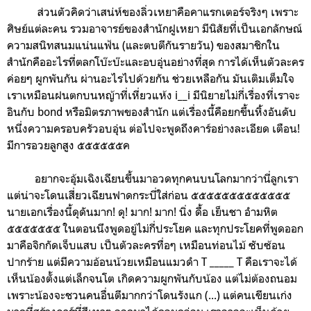
ส่วนตัวคิดว่าเสน่ห์ของลิ่วเหยาคือคาแรกเตอร์จริงๆ เพราะ
ศิษย์แต่ละคน รวมอาจารย์ของสำนักฝูเหยา มีนิสัยที่เป็นเอกลักษณ์
ความสนิทสนมแน่นแฟ้น (และตบตีกันรายวัน) ของสมาชิกใน
สำนักคืออะไรที่ตลกโบ๊ะบ๊ะและอบอุ่นอย่างที่สุด การได้เห็นตัวละคร
ค่อยๆ ผูกพันกัน ผ่านอะไรไปด้วยกัน ช่วยเหลือกัน มันเติมเต็มใจ
เราเหมือนฝนตกบนหญ้าที่เหี่ยวแห้ง i__i มีนิยายไม่กี่เรื่องที่เราจะ
อินกับ bond หรือมิตรภาพของสำนัก แต่เรื่องนี้คือยกขึ้นหิ้งอันดับ
หนึ่งความครอบครัวอบอุ่น ต่อไปจะพูดถึงคาร์อย่างละเอียด เตือน!
มีการอวยลูกสูง ๕๕๕๕๕๕ค
อยากจะอุ้มเฉิงเฉียนขึ้นมาอวดทุกคนบนโลกมากว่านี่ลูกเรา
แต่น่าจะโดนเสี่ยวเฉียนฟาดกระบี่ใส่ก่อน ๕๕๕๕๕๕๕๕๕๕๕๕๕
นายเอกเรื่องนี้ดุดันมาก! ดุ! มาก! มาก! นิ่ง ดื้อ เย็นชา อำมหิต
๕๕๕๕๕๕๕ ในตอนนึงพูดอยู่ไม่กี่ประโยค และทุกประโยคที่พูดออก
มาคือจิกกัดเจ็บแสบ เป็นตัวละครทื่อๆ เหมือนท่อนไม้ ซับซ้อน
ปากร้าย แต่มีความอ้อนน้วยเหมือนแมวดำ T _____ T คือเราจะได้
เห็นน้องตั้งแต่เล็กจนโต เกิดความผูกพันกับน้อง แต่ไม่ต้องถนอม
เพราะน้องจะชวนคนอื่นตีมากกว่าโดนรังแก (...) แต่คนเขียนเก่ง