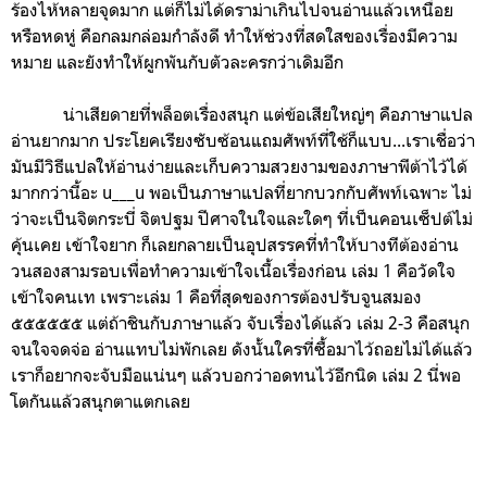
ร้องไห้หลายจุดมาก แต่ก็ไม่ได้ดราม่าเกินไปจนอ่านแล้วเหนื่อย
หรือหดหู่ คือกลมกล่อมกำลังดี ทำให้ช่วงที่สดใสของเรื่องมีความ
หมาย และยังทำให้ผูกพันกับตัวละครกว่าเดิมอีก
น่าเสียดายที่พล็อตเรื่องสนุก แต่ข้อเสียใหญ่ๆ คือภาษาแปล
อ่านยากมาก ประโยคเรียงซับซ้อนแถมศัพท์ที่ใช้ก็แบบ...เราเชื่อว่า
มันมีวิธีแปลให้อ่านง่ายและเก็บความสวยงามของภาษาพีต้าไว้ได้
มากกว่านี้อะ u___u พอเป็นภาษาแปลที่ยากบวกกับศัพท์เฉพาะ ไม่
ว่าจะเป็นจิตกระบี่ จิตปฐม ปีศาจในใจและใดๆ ที่เป็นคอนเซ็ปต์ไม่
คุ้นเคย เข้าใจยาก ก็เลยกลายเป็นอุปสรรคที่ทำให้บางทีต้องอ่าน
วนสองสามรอบเพื่อทำความเข้าใจเนื้อเรื่องก่อน เล่ม 1 คือวัดใจ
เข้าใจคนเท เพราะเล่ม 1 คือที่สุดของการต้องปรับจูนสมอง
๕๕๕๕๕๕ แต่ถ้าชินกับภาษาแล้ว จับเรื่องได้แล้ว เล่ม 2-3 คือสนุก
จนใจจดจ่อ อ่านแทบไม่พักเลย ดังนั้นใครที่ซื้อมาไว้ถอยไม่ได้แล้ว
เราก็อยากจะจับมือแน่นๆ แล้วบอกว่าอดทนไว้อีกนิด เล่ม 2 นี่พอ
โตกันแล้วสนุกตาแตกเลย