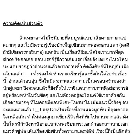
ความคิดเห็นส่วนตัว
ลิ่วเหยาอาจไม่ใช่นิยายที่สมบูรณ์แบบ เสียดายภาษาแป
ลมากๆ และไม่มีความรู้เรื่องบำเพ็ญเซียนมากพอจะอ่านแตก (คงดี
ถ้ามีเชิงอรรถอธิบาย) แต่กลับเป็นเรื่องที่อิมแพ็คใจเรามากที่สุด
since รัชศกเลย ตอนแรกก็รู้สึกว่าเล่มแรกเอื่อยจังเลย จะไหวไหม
นะ แต่ปรากฏว่าอ่านจบแล้วอยากอ่านซ้ำ คิดถึงศิษย์พี่ใหญ่กับเฉิง
เฉียนแล้ว i___i ทั้งร้องไห้ หัวเราะ เรียนรู้และซึ้งกินใจไปกับเรื่อง
นี้ อ่านแล้วอบอุ่น ซึ้งในมิตรภาพและความเป็นครอบครัวของสำ
นักฝูเหยา ถึงจะจบแล้วก็ยังทิ้งให้เราจินตนาการภาพศิษย์อาจารย์
อยู่พร้อมหน้าในวันชิลๆ และไม่ต้องต่อสู้อะไร แค่ใช้เวลาด้วยกัน
เสียดายมากๆ ที่ไม่ค่อยมีตอนพิเศษ โหยหาโมเม้นแนวนี้จริงๆ จน
จะแต่งเองแล้ว T__T สรุปว่าเป็นเรื่องที่อ่านแล้วผูกพัน มีคุณค่าต่อ
ใจเหลือเกิน
ทำให้ต้องลุกมาเขียนรีวิวทั้งที่พักไปนานมากแล้ว
ดัง
นั้นใครที่กำลังหานิยายแนวเทพเซียนพระเอกผัวออกสาวนายเอก
แมวดำขู่ฟ่อ เส้นเรื่องเข้มข้นทั้งดราม่าและฟลัฟ เรื่องนี้ก็เป็นอีกตัว