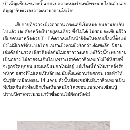
บำเพ็ญเซียนขนาดนี้ แต่ด้วยความหลงรักเคมีพระนายไปแล้ว เลย
สัญญากับตัวเองว่าจะหามาอ่านให้ได้!
เสียดายที่กว่าจะมีเวลาอ่าน กระแสก็เริ่มหมด คนอ่านจบกัน
ไปแล้ว เลยต้องหวีดผีบ้าอยู่คนเดียว ซึ่งไม่ได้ ไม่ยอม จะเขียนรีวิว
เรียกคนมาหวีดด้วย T - T คิดว่าคงเป็นฟ้าลิขิตให้ชอบเรื่องนี้ตั้งแต่
ยังไม่มีเวอร์ชั่นแปลไทย เพราะยิ่งตามยิ่งรักกว่าเดิมซะอีก! มีสาม
เล่มคืออ่านรวดเดียวติดต่อกันไม่อยากวางเลย แต่รีวิวนี้จะพยายาม
เป็นกลาง ไม่อวยจนเกินไป เพราะเราคิดว่าลิ่วเหยาไม่ใช่นิยายที่
จะถูกจริตทุกคน แถมเคมีแปลกใหม่อยู่ แต่เรื่องนี้ทำให้เราคลั่งรัก
หนักๆ อย่างที่ไม่เคยเป็นอีกเลยนับตั้งแต่อ่านรัชศกจบ เธอทำให้
ฉันรู้สึกเหมือนตอน 14 u w u ดังนั้นยังจะขอยืนยันว่าลิ่วเหยาเป็น
พีเรียดจีนตัวท็อปอีกเรื่องที่น่าสนใจ ใครชอบแนวเทพเซียนบู๊
ปราบปีศาจพระนายน่ารักซื้ออ่านไม่ผิดหวังค่ะ!