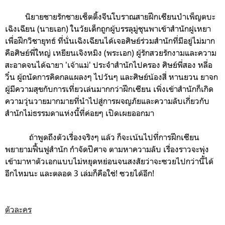
นิยาย
ชายรักชาย
เซ็ตติ้งจีนโบราณ
สายฝึก
เซียน
บำเพ็ญตบะ
เฉิงเฉียน (นายเอก) ในวัยเด็กถูกผู้บรรลุมู่ชุนพาเข้าสำนักฝูเหยา
เพื่อฝึกวิชายุทธ์ ที่นั่นเฉิงเฉียนได้เจอศิษย์ร่วมสำนักที่มีอยู่ไม่มาก
คือศิษย์พี่ใหญ่ เหยียนเจิงหมิง (พระเอก) ผู้รักสวยรักงามและความ
สะอาดจนได้ฉายา 'เจ้าแม่' ประจำสำนักไปครอง ศิษย์พี่สอง หลี่อ
วิ๋น ผู้ถนัดการคิดกลแผลงๆ ไปวันๆ และศิษย์น้องสี่ หานยวน ยาจก
ผู้มีความสุขกับการเที่ยวเล่นมากกว่าฝึกเซียน เพิ่งเข้าสำนักก็เกิด
ความวุ่นวายมากมายที่นำไปสู่การผจญภัยและความลับเกี่ยวกับ
สำนักไม่ธรรมดาแห่งนี้ที่ค่อยๆ เปิดเผยออกมา
ถ้าพูดถึงตัวเรื่องจริงๆ แล้ว ก็จะเน้นไปที่การฝึกเซียน
พยายามฟื้นฟูสำนัก กำจัดปีศาจ ตามหาความลับ เรื่องราวจะพุ่ง
เข้ามาหาตัวเอกแบบไม่หยุดหย่อนจนสงสัยว่าจะซวยไปกว่านี้ได้
อีกไหมนะ และตลอด 3 เล่มก็คือใช่! ซวยได้อีก!
ตัวละคร