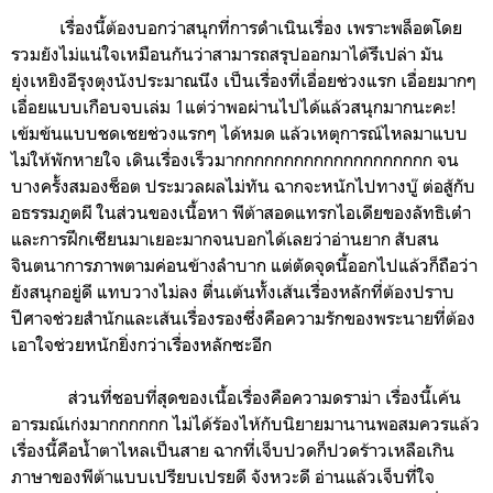
เรื่องนี้ต้องบอกว่าสนุกที่การดำเนินเรื่อง เพราะพล็อตโดย
รวมยังไม่แน่ใจเหมือนกันว่าสามารถสรุปออกมาได้รึเปล่า มัน
ยุ่งเหยิงอีรุงตุงนังประมาณนึง เป็นเรื่องที่เอื่อยช่วงแรก เอื่อยมากๆ
เอื่อยแบบเกือบจบเล่ม 1แต่ว่าพอผ่านไปได้แล้วสนุกมากนะคะ!
เข้มข้นแบบชดเชยช่วงแรกๆ ได้หมด แล้วเหตุการณ์ไหลมาแบบ
ไม่ให้พักหายใจ เดินเรื่องเร็วมากกกกกกกกกกกกกกกกกกกก จน
บางครั้งสมองช็อต ประมวลผลไม่ทัน ฉากจะหนักไปทางบู๊ ต่อสู้กับ
อธรรมภูตผี ในส่วนของเนื้อหา พีต้าสอดแทรกไอเดียของลัทธิเต๋า
และการฝึกเซียนมาเยอะมากจนบอกได้เลยว่าอ่านยาก สับสน
จินตนาการภาพตามค่อนข้างลำบาก แต่ตัดจุดนี้ออกไปแล้วก็ถือว่า
ยังสนุกอยู่ดี แทบวางไม่ลง ตื่นเต้นทั้งเส้นเรื่องหลักที่ต้องปราบ
ปีศาจช่วยสำนักและเส้นเรื่องรองซึ่งคือความรักของพระนายที่ต้อง
เอาใจช่วยหนักยิ่งกว่าเรื่องหลักซะอีก
ส่วนที่ชอบที่สุดของเนื้อเรื่องคือความดราม่า เรื่องนี้เค้น
อารมณ์เก่งมากกกกกก ไม่ได้ร้องไห้กับนิยายมานานพอสมควรแล้ว
เรื่องนี้คือน้ำตาไหลเป็นสาย ฉากที่เจ็บปวดก็ปวดร้าวเหลือเกิน
ภาษาของพีต้าแบบเปรียบเปรยดี จังหวะดี อ่านแล้วเจ็บที่ใจ