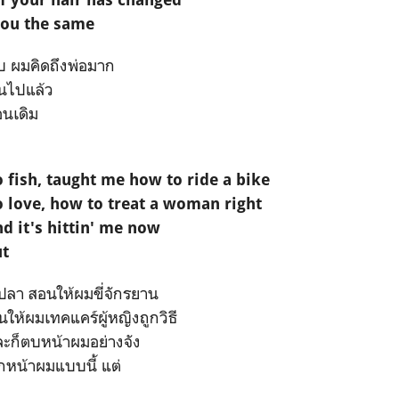
you the same
รับ ผมคิดถึงพ่อมาก
ยนไปแล้ว
อนเดิม
 fish, taught me how to ride a bike
 love, how to treat a woman right
and it's hittin' me now
ut
กปลา สอนให้ผมขี่จักรยาน
ให้ผมเทคแคร์ผู้หญิงถูกวิธี
ละก็ตบหน้าผมอย่างจัง
สกหน้าผมแบบนี้ แต่