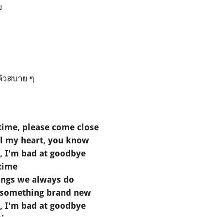
ย
ตัวสบาย ๆ
t time, please come close
ll my heart, you know
, I'm bad at goodbye
 time
hings we always do
 something brand new
, I'm bad at goodbye