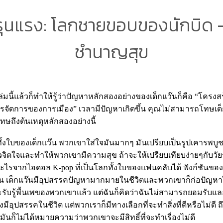
ก รุนแรง: โลกชายขอบของนักบิด 
ชำนาญสุข
ล่มนี้แล้วก็ทำให้รู้ว่าปัญหาหลักสองอย่างของเด็กแว๊นก็คือ “โครง
ัดการของการเมือง” เวลามีปัญหาเกิดขึ้น คุณไม่สามารถโทษเด็ก
ษถึงต้นเหตุหลักสองอย่างนี้
ทั้งใบของเด็กแว๊น พวกเขาใส่ใจมันมากๆ มันเปรียบเป็นรูปเคารพบ
ยวจิตใจและทำให้พวกเขามีความสุข ถ้าจะให้เปรียบเทียบง่ายๆกับวัยรุ่
งอะไรจากไอดอล K-pop ที่เป็นโลกทั้งใบของแฟนคลับได้ ฟังก์ชันข
ัน เด็กแว๊นมีอุปสรรคปัญหามากมายในชีวิตและพวกเขาก็ก่อปัญหา
นจะรับรู้พื้นเพของพวกเขาแล้ว แต่ฉันก็คิดว่าฉันไม่สามารถยอมรับแ
อุปสรรคในชีวิต แต่พวกเราก็มีทางเลือกที่จะทำสิ่งที่ดีหรือไม่ดี ถ
นก็ไม่ได้หมายความว่าพวกเขาจะมีสิทธิ์ที่จะทำเรื่องไม่ดี