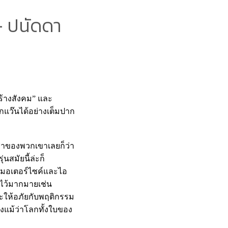
- ปนัดดา
สร้างสังคม” และ
แว๊นได้อย่างเต็มปาก
ูชาของพวกเขาเลยก็ว่า
นสมัยนี้ล่ะก็
องมอเตอร์ไซค์และไอ
ไว้มากมายเช่น
ละให้อภัยกับพฤติกรรม
ึงแม้ว่าโลกทั้งใบของ