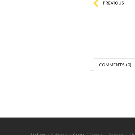
PREVIOUS
COMMENTS
(
0)
Makers
/
Originals
/
Store
/
Sample
/
Redeem
/
Ab