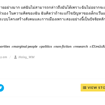
ายอย่างมาก แต่ฉันไม่สามารถกล่าวถึงมันได้เพราะฉันไม่อยากจ
ัวเอง ในความคิดของฉัน ฉันคิดว่าถ้าจะแก้ไขปัญหาของเด็กแว๊น
ะบบโครงสร้างสังคมและการเมืองเพราะสองอย่างนี้เป็นปัจจัยหลักท
orities
#marginal people
#politics
#non-fiction
#research
#รีวิวหนังสื
12 am
Haisy_WM
VIEW ST