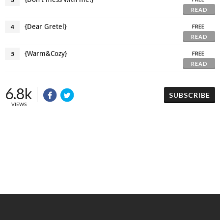
READ
{Dear Gretel}
4
FREE
READ
{Warm&Cozy}
5
FREE
READ
6.8k
SUBSCRIBE
VIEWS