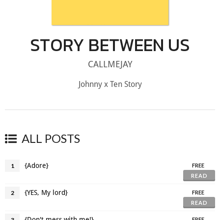
STORY BETWEEN US
CALLMEJAY
Johnny x Ten Story
ALL POSTS
{Adore}
1
FREE
READ
{YES, My lord}
2
FREE
READ
{Don't mess with me!}
3
FREE