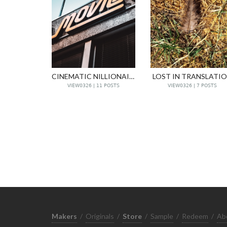
CINEMATIC NILLIONAIRE
LOST IN TRANSLATI
VIEW0326 | 11 POSTS
VIEW0326 | 7 POSTS
Makers
/
Originals
/
Store
/
Sample
/
Redeem
/
Ab