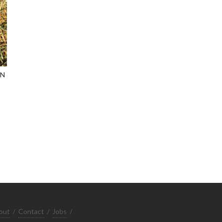
ON
out
/
Contact
/
Jobs
/