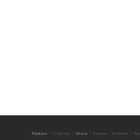
Makers
/
Originals
/
Store
/
Sample
/
Redeem
/
Ab