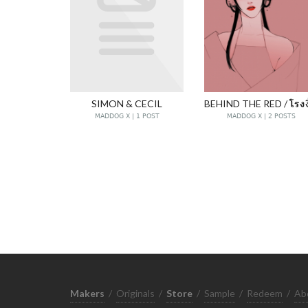
SIMON & CECIL
MADDOG X | 1 POST
MADDOG X | 2 POSTS
Makers
/
Originals
/
Store
/
Sample
/
Redeem
/
Ab