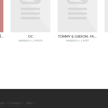
BEHIND THE RED / โรงงิ้วจ้านป๋อ
OC
TOMMY & GIBSON : FANFICTION
MADDOG X | 2 POSTS
MADDOG X | 1 POST
out
/
Contact
/
Jobs
/