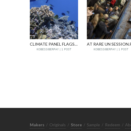
CLIMATE PANEL FLAGS GREAT BARRIER REEF DEVASTATION
KOBESSIBERPAY | 1 POST
KOBESSIBERPAY | 1 POST
Makers
/
Originals
/
Store
/
Sample
/
Redeem
/
Ab