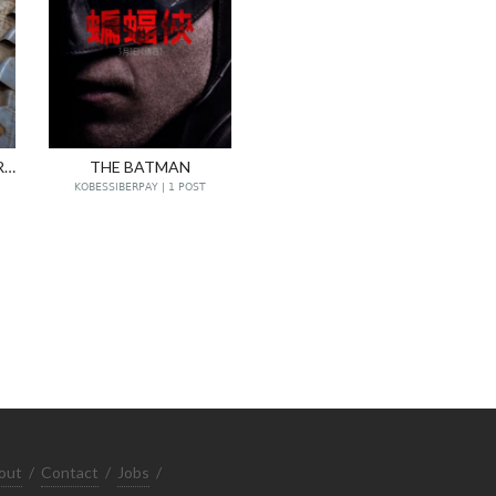
AT RARE UN SESSION.RUSSIA
THE BATMAN
KOBESSIBERPAY | 1 POST
out
/
Contact
/
Jobs
/