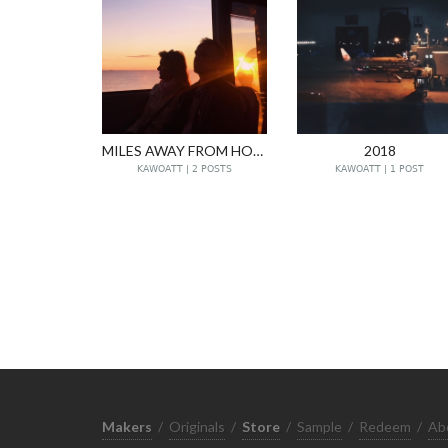
MILES AWAY FROM HOME.
2018
KAWOATT | 2 POSTS
KAWOATT | 1 POST
Makers
/
Originals
/
Store
/
Sample
/
Redeem
/
Ab